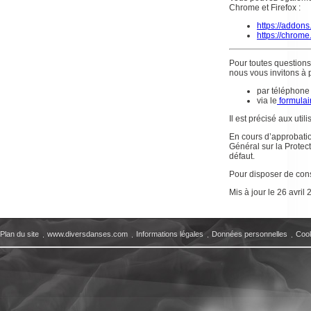
Chrome et Firefox :
https://addons
https://chrome
Pour toutes questions 
nous vous invitons à p
par téléphone
via le
formulai
Il est précisé aux util
En cours d’approbatio
Général sur la Protec
défaut.
Pour disposer de conse
Mis à jour le 26 avril
Plan du site
www.diversdanses.com
Informations légales
Données personnelles
Coo