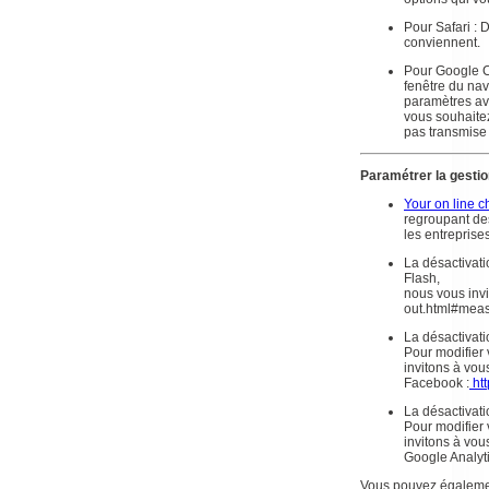
Pour Safari : 
conviennent.
Pour Google C
fenêtre du nav
paramètres ava
vous souhaitez
pas transmise
Paramétrer la gestio
Your on line c
regroupant des
les entreprises
La désactivat
Flash,
nous vous invi
out.html#meas
La désactivati
Pour modifier
invitons à vou
Facebook :
ht
La désactivat
Pour modifier 
invitons à vou
Google Analyti
Vous pouvez également