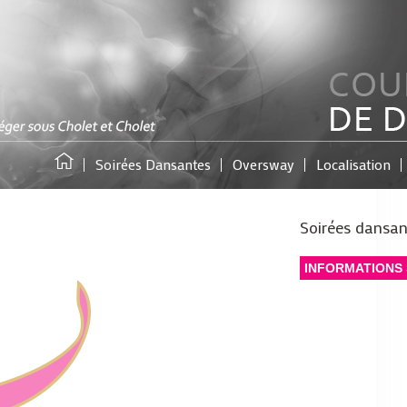
Soirées Dansantes
Oversway
Localisation
Soirées dansan
INFORMATIONS