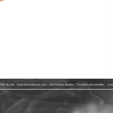
Plan du site
www.diversdanses.com
Informations légales
Données personnelles
Coo